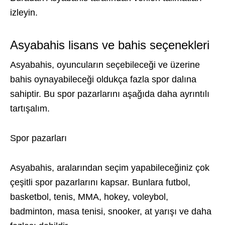
izleyin.
Asyabahis lisans ve bahis seçenekleri
Asyabahis, oyuncuların seçebileceği ve üzerine
bahis oynayabileceği oldukça fazla spor dalına
sahiptir. Bu spor pazarlarını aşağıda daha ayrıntılı
tartışalım.
Spor pazarları
Asyabahis, aralarından seçim yapabileceğiniz çok
çeşitli spor pazarlarını kapsar. Bunlara futbol,
basketbol, tenis, MMA, hokey, voleybol,
badminton, masa tenisi, snooker, at yarışı ve daha