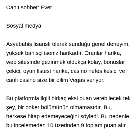
Canlı sohbet: Evet
Sosyal medya
Asyabahis lisanslı olarak sunduğu genel deneyim,
yüksek bahisçi iseniz harikadır. Oranlar harika,
web sitesinde gezinmek oldukça kolay, bonuslar
çekici, oyun listesi harika, casino nefes kesici ve
canlı casino size bir dilim Vegas veriyor.
Bu platformla ilgili birkaç eksi puan verebilecek tek
şey, bir poker bölümünün olmamasıdır. Bu,
herkese hitap edemeyeceğini söyledi. Bu nedenle,
bu incelemeden 10 üzerinden 9 toplam puan alır.