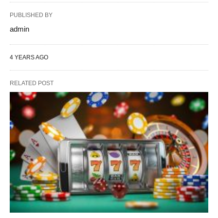
PUBLISHED BY
admin
4 YEARS AGO
RELATED POST