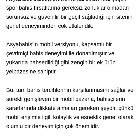
spor bahis fırsatlarına gereksiz zorluklar olmadan
sorunsuz ve güvenilir bir geçit sağladığı için sitenin
genel deneyiminden çok etkilendik.
Asyabahis’in mobil versiyonu, kapsamlı bir
çevrimiçi bahis deneyimi ile donatılmıştır ve
yukarıda bahsedildiği gibi zengin bir ek ürün
yelpazesine sahiptir.
Bu, tüm bahis tercihlerinin karşılanmasını sağlar ve
sürekli genişleyen bir mobil pazarla, bahisçilerin
kararlarında dikkate almaları gereken şeydir, çünkü
mobil erişimle ilgili kolaylık ve esneklik genel olarak
olumlu bir deneyim için çok önemlidir.