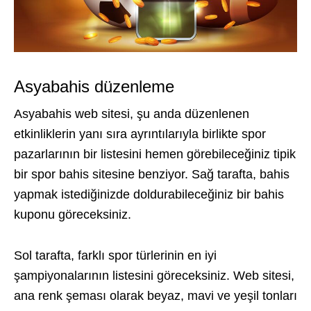
Asyabahis düzenleme
Asyabahis web sitesi, şu anda düzenlenen
etkinliklerin yanı sıra ayrıntılarıyla birlikte spor
pazarlarının bir listesini hemen görebileceğiniz tipik
bir spor bahis sitesine benziyor. Sağ tarafta, bahis
yapmak istediğinizde doldurabileceğiniz bir bahis
kuponu göreceksiniz.
Sol tarafta, farklı spor türlerinin en iyi
şampiyonalarının listesini göreceksiniz. Web sitesi,
ana renk şeması olarak beyaz, mavi ve yeşil tonları