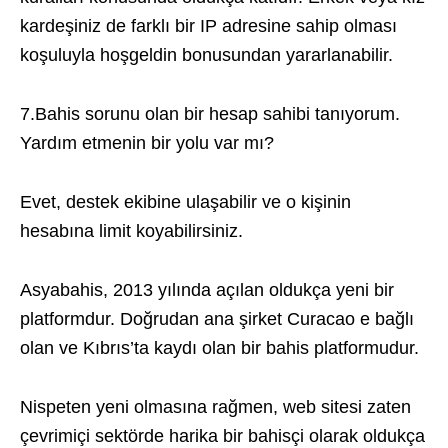
kardeşiniz de farklı bir IP adresine sahip olması
koşuluyla hoşgeldin bonusundan yararlanabilir.
7.Bahis sorunu olan bir hesap sahibi tanıyorum.
Yardım etmenin bir yolu var mı?
Evet, destek ekibine ulaşabilir ve o kişinin
hesabına limit koyabilirsiniz.
Asyabahis, 2013 yılında açılan oldukça yeni bir
platformdur. Doğrudan ana şirket Curacao e bağlı
olan ve Kıbrıs’ta kaydı olan bir bahis platformudur.
Nispeten yeni olmasına rağmen, web sitesi zaten
çevrimiçi sektörde harika bir bahisçi olarak oldukça