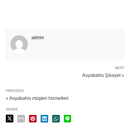
admin
NEXT
Asyabahis Şikayet »
PREVIOUS
« Asyabahis müşteri hizmetleri
SHARE