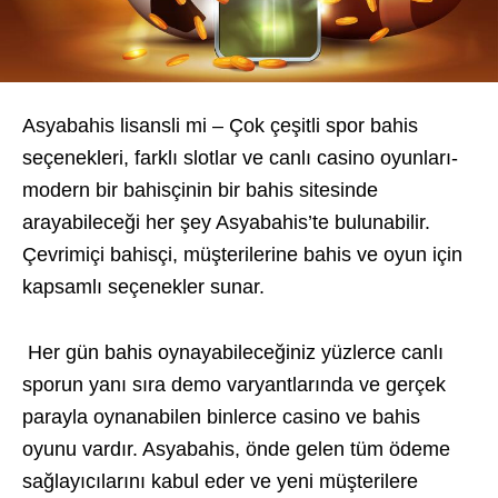
Asyabahis lisansli mi –
Çok çeşitli spor bahis
seçenekleri, farklı slotlar ve canlı casino oyunları-
modern bir bahisçinin bir bahis sitesinde
arayabileceği her şey Asyabahis’te bulunabilir.
Çevrimiçi bahisçi, müşterilerine bahis ve oyun için
kapsamlı seçenekler sunar.
Her gün bahis oynayabileceğiniz yüzlerce canlı
sporun yanı sıra demo varyantlarında ve gerçek
parayla oynanabilen binlerce casino ve bahis
oyunu vardır. Asyabahis, önde gelen tüm ödeme
sağlayıcılarını kabul eder ve yeni müşterilere