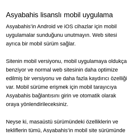
Asyabahis lisanslı mobil uygulama
Asyabahis’in Android ve iOS cihazlar için mobil
uygulamalar sunduğunu unutmayın. Web sitesi
ayrıca bir mobil sürüm sağlar.
Sitenin mobil versiyonu, mobil uygulamaya oldukça
benziyor ve normal web sitesinin daha optimize
edilmiş bir versiyonu ve daha fazla kaydırıcı özelliği
var. Mobil sürüme erişmek için mobil tarayıcıya
Asyabahis bağlantısını girin ve otomatik olarak
oraya yönlendirileceksiniz.
Neyse ki, masaüstü sürümündeki özelliklerin ve
tekliflerin tümü, Asyabahis’in mobil site sürümünde