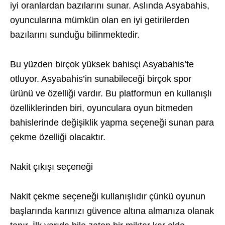
iyi oranlardan bazılarını sunar. Aslında Asyabahis,
oyuncularına mümkün olan en iyi getirilerden
bazılarını sunduğu bilinmektedir.
Bu yüzden birçok yüksek bahisçi Asyabahis’te
otluyor. Asyabahis’in sunabileceği birçok spor
ürünü ve özelliği vardır. Bu platformun en kullanışlı
özelliklerinden biri, oyunculara oyun bitmeden
bahislerinde değişiklik yapma seçeneği sunan para
çekme özelliği olacaktır.
Nakit çıkışı seçeneği
Nakit çekme seçeneği kullanışlıdır çünkü oyunun
başlarında karınızı güvence altına almanıza olanak