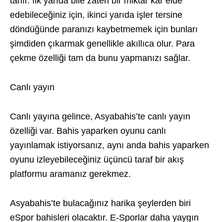
tanır. İlk yarıda bile zaten bir miktar kar elde
edebileceğiniz için, ikinci yarıda işler tersine
döndüğünde paranızı kaybetmemek için bunları
şimdiden çıkarmak genellikle akıllıca olur. Para
çekme özelliği tam da bunu yapmanızı sağlar.
Canlı yayın
Canlı yayına gelince, Asyabahis’te canlı yayın
özelliği var. Bahis yaparken oyunu canlı
yayınlamak istiyorsanız, aynı anda bahis yaparken
oyunu izleyebileceğiniz üçüncü taraf bir akış
platformu aramanız gerekmez.
Asyabahis’te bulacağınız harika şeylerden biri
eSpor bahisleri olacaktır. E-Sporlar daha yaygın